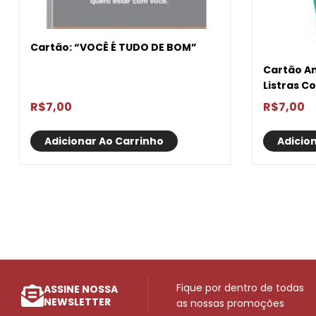
Cartão: “VOCÊ É TUDO DE BOM”
Cartão Am
Listras C
R$
7,00
R$
7,00
Adicionar Ao Carrinho
Adicio
Fique por dentro de todas
ASSINE NOSSA
NEWSLETTER
as nossas promoções