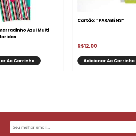
Cartão: “PARABÉNS”
arradinho Azul Multi
oloridas
R$
12,00
nar Ao Carrinho
Adicionar Ao Carrinho