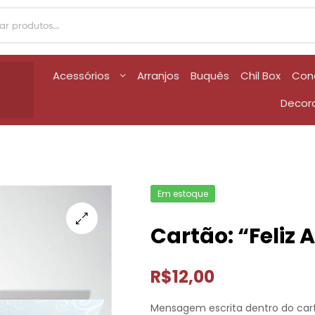
Acessórios
Arranjos
Buquês
Chil Box
Con
Decor
Em estoque
Cartão: “Feliz 
R$
12,00
Mensagem escrita dentro do car