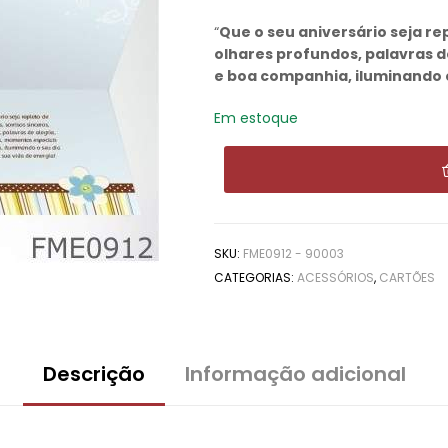
“
Que o seu aniversário seja re
olhares profundos, palavras 
e boa companhia, iluminando o
Em estoque
SKU:
FME0912 - 90003
CATEGORIAS:
ACESSÓRIOS
,
CARTÕES
Descrição
Informação adicional