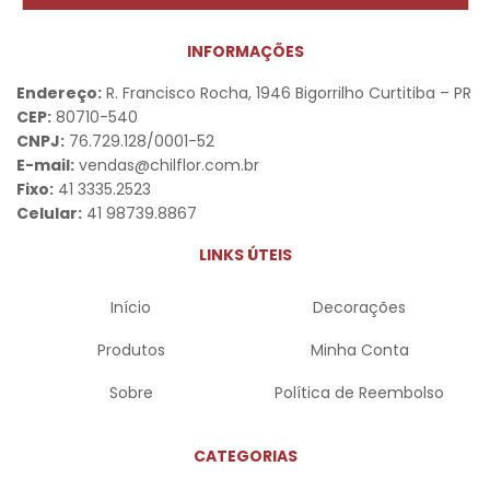
INFORMAÇÕES
Endereço:
R. Francisco Rocha, 1946 Bigorrilho Curtitiba – PR
CEP:
80710-540
CNPJ:
76.729.128/0001-52
E-mail:
vendas@chilflor.com.br
Fixo:
41 3335.2523
Celular:
41 98739.8867
LINKS ÚTEIS
Início
Decorações
Produtos
Minha Conta
Sobre
Política de Reembolso
CATEGORIAS