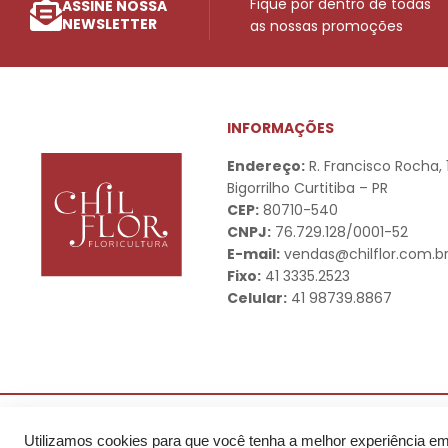
Fique por dentro de todas
ASSINE NOSSA
NEWSLETTER
as nossas promoções
INFORMAÇÕES
Endereço:
R. Francisco Rocha,
Bigorrilho Curtitiba – PR
CEP:
80710-540
CNPJ:
76.729.128/0001-52
E-mail:
vendas@chilflor.com.b
Fixo:
41 3335.2523
Celular:
41 98739.8867
Copyright © 2018 Chilflor. Todos os direitos reservados. Des
Utilizamos cookies para que você tenha a melhor experiência e