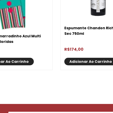
Espumante Chandon Ric
Sec 750ml
arradinho Azul Multi
oloridas
R$
174,00
nar Ao Carrinho
Adicionar Ao Carrinho