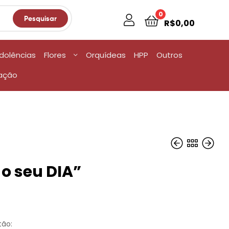
0
Pesquisar
R$
0,00
dolências
Flores
Orquídeas
HPP
Outros
ação
 o seu DIA”
R$
R$
12,00
12,00
tão: