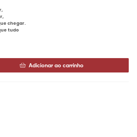
r,
r,
que chegar.
 que tudo
Adicionar ao carrinho