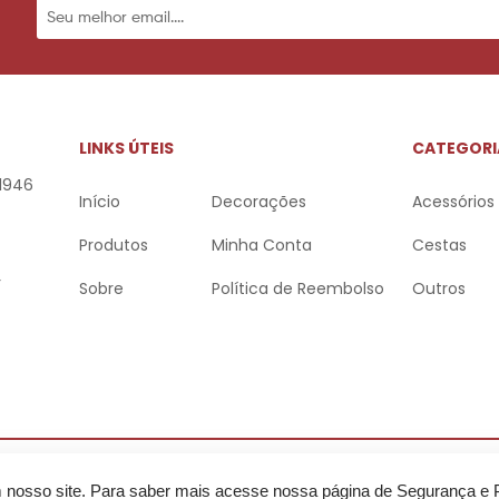
LINKS ÚTEIS
CATEGORI
 1946
Início
Decorações
Acessórios
Produtos
Minha Conta
Cestas
r
Sobre
Política de Reembolso
Outros
envolvido por:
m nosso site. Para saber mais acesse nossa página de
Segurança e 