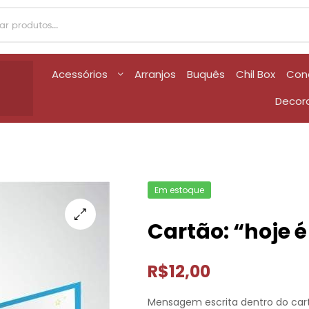
Acessórios
Arranjos
Buquês
Chil Box
Con
Decor
Em estoque
Cartão: “hoje é
R$
12,00
Mensagem escrita dentro do car