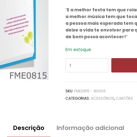
“
E a melhor festa tem que rola
a melhor música tem que toca
a pessoa mais esperada tem 
deixe a vida te envolver para
de bom possa acontecer!
“
Em estoque
SKU:
FME0815 - 90003
CATEGORIAS:
ACESSÓRIOS
,
CARTÕES
Descrição
Informação adicional