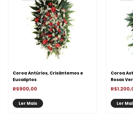
Coroa Antúrios, Crisântemos e
Coroa Ast
Eucaliptos
Rosas Ve
R$
900,00
R$
1.200,
Ler Mais
Ler Mai