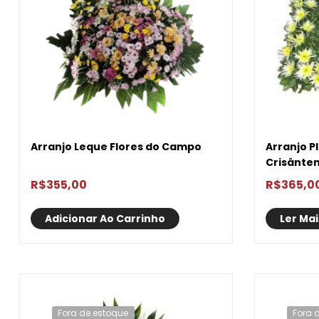
Arranjo Leque Flores do Campo
Arranjo P
Crisânte
R$
355,00
R$
365,0
Adicionar Ao Carrinho
Ler Mai
Fora de estoque
Fora 