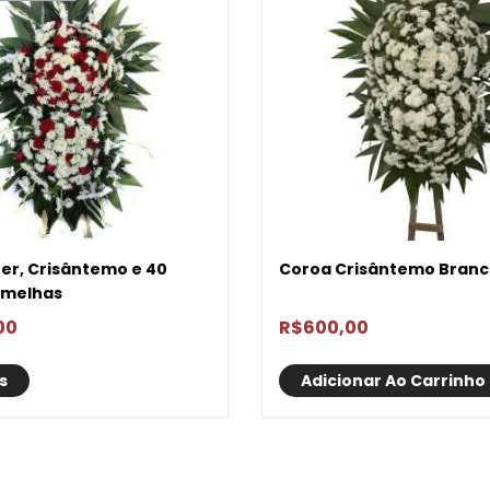
er, Crisântemo e 40
Coroa Crisântemo Bran
rmelhas
00
R$
600,00
s
Adicionar Ao Carrinho