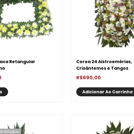
laca Retangular
Coroa 24 Alstroemérias,
mo
Crisântemos e Tangos
0
R$
690,00
s
Adicionar Ao Carrinho
de estoque