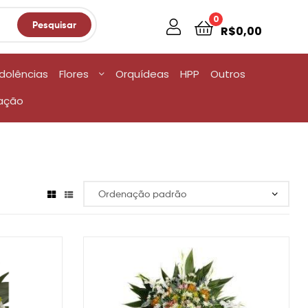
0
Pesquisar
R$
0,00
dolências
Flores
Orquídeas
HPP
Outros
ação