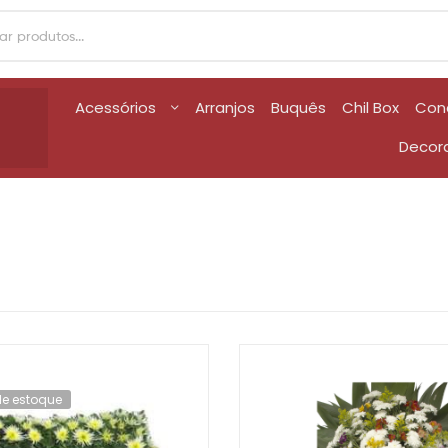
Acessórios
Arranjos
Buquês
Chil Box
Con
Decor
de estoque