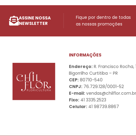
Fique por dentro de todas
ASSINE NOSSA
NEWSLETTER
as nossas promoções
INFORMAÇÕES
Endereço:
R. Francisco Rocha,
Bigorrilho Curtitiba – PR
CEP:
80710-540
CNPJ:
76.729.128/0001-52
E-mail:
vendas@chilflor.com.b
Fixo:
41 3335.2523
Celular:
41 98739.8867