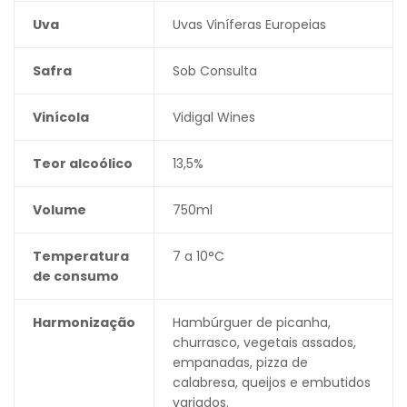
Uva
Uvas Viníferas Europeias
Safra
Sob Consulta
Vinícola
Vidigal Wines
Teor alcoólico
13,5%
Volume
750ml
Temperatura
7 a 10°C
de consumo
Harmonização
Hambúrguer de picanha,
churrasco, vegetais assados,
empanadas, pizza de
calabresa, queijos e embutidos
variados.