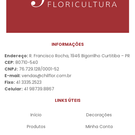
INFORMAÇÕES
Endereço:
R. Francisco Rocha, 1946 Bigorrilho Curtitiba – PR
CEP:
80710-540
CNPJ:
76.729.128/0001-52
E-mail:
vendas@chilflor.com.br
Fixo:
41 3335.2523
Celular:
41 98739.8867
LINKS ÚTEIS
Início
Decorações
Produtos
Minha Conta