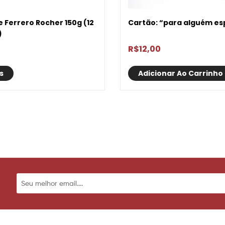
 Ferrero Rocher 150g (12
Cartão: “para alguém es
)
R$
12,00
s
Adicionar Ao Carrinho