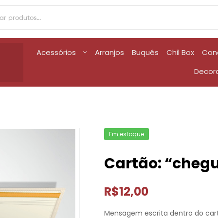
Acessórios
Arranjos
Buquês
Chil Box
Con
Decor
Em estoque
Cartão: “chegu
R$
12,00
Mensagem escrita dentro do car