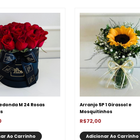
Redonda M 24 Rosas
Arranjo 5P 1 Girassol e
s
Mosquitinhos
0
R$
72,00
nar Ao Carrinho
Adicionar Ao Carrinho