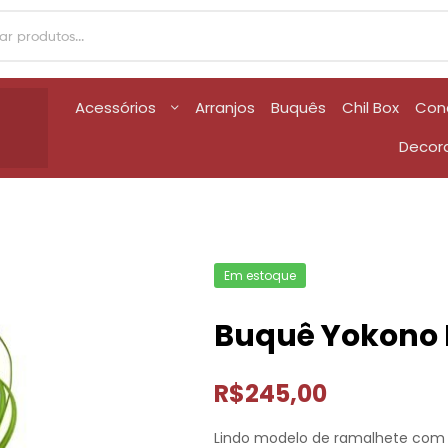
Acessórios
Arranjos
Buquês
Chil Box
Con
Decor
Em estoque
Buquê Yokono 
R$
245,00
Lindo modelo de ramalhete com r