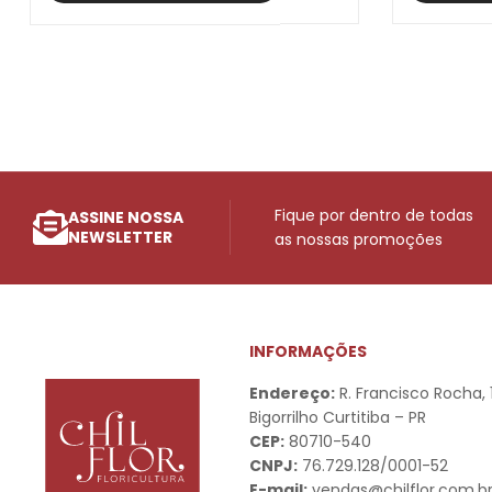
Fique por dentro de todas
ASSINE NOSSA
NEWSLETTER
as nossas promoções
INFORMAÇÕES
Endereço:
R. Francisco Rocha,
Bigorrilho Curtitiba – PR
CEP:
80710-540
CNPJ:
76.729.128/0001-52
E-mail:
vendas@chilflor.com.b