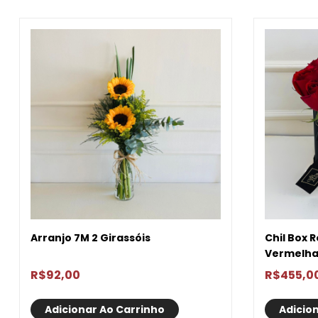
Arranjo 7M 2 Girassóis
Chil Box 
Vermelha
R$
92,00
R$
455,0
Adicionar Ao Carrinho
Adicio