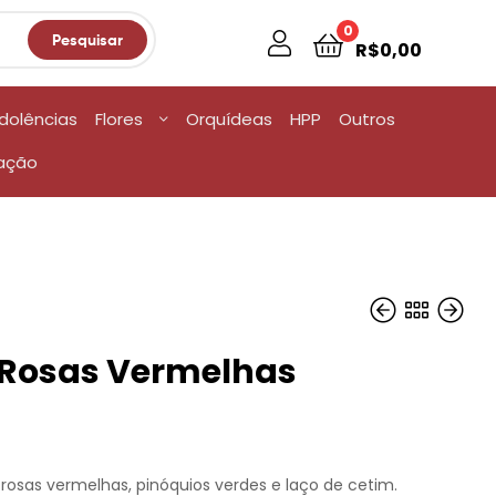
0
Pesquisar
R$
0,00
dolências
Flores
Orquídeas
HPP
Outros
ação
Rosas Vermelhas
R$
R$
360,00
220,00
osas vermelhas, pinóquios verdes e laço de cetim.